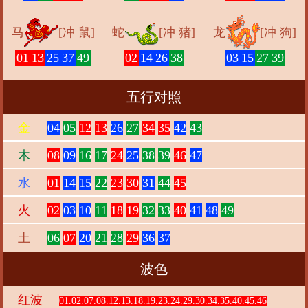
马
[冲 鼠]
蛇
[冲 猪]
龙
[冲 狗]
01
13
25
37
49
02
14
26
38
03
15
27
39
五行对照
金
04
05
12
13
26
27
34
35
42
43
木
08
09
16
17
24
25
38
39
46
47
水
01
14
15
22
23
30
31
44
45
火
02
03
10
11
18
19
32
33
40
41
48
49
土
06
07
20
21
28
29
36
37
波色
红波
01.02.07.08.12.13.18.19.23.24.29.30.34.35.40.45.46