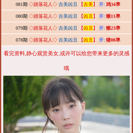
081期
◇踏落花人
◇
吉美凶丑
【
吉美
】
开:
鸡34凖
080期
◇踏落花人
◇
吉美凶丑
【
凶丑
】
开:
猴11凖
079期
◇踏落花人
◇
吉美凶丑
【
凶丑
】
开:
猴23凖
078期
◇踏落花人
◇
吉美凶丑
【
凶丑
】
开:
猪08凖
看完资料,静心观赏美女,或许可以给您带来更多的灵感
哦