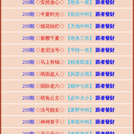
219期
◇安然放心◇
【绝杀一尾】
跟者發財
219期
◇半夏时光◇
【前后中特】
跟者發財
219期
◇烟花灿烂◇
【天地中特】
跟者發財
219期
◇紫樱千夏◇
【绝杀三肖】
跟者發財
219期
◇老尼法号◇
【平特一肖】
跟者發財
219期
◇马上有钱◇
【精准双波】
跟者發財
219期
◇萌面超人◇
【风雷云雨】
跟者發財
219期
◇国际老六◇
【稳中七肖】
跟者發財
219期
◇萌兔公主◇
【必中大小】
跟者發財
219期
◇法号靓女◇
【家野中特】
跟者發財
219期
◇神神算子◇
【单双中特】
跟者發財
219期
◇万三千㊣◇
【肉草菜肖】
跟者發財