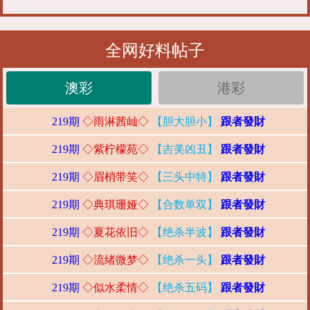
全网好料帖子
澳彩
港彩
219
期
◇雨淋茜屾◇
【胆大胆小】
跟者發財
219期
◇紫柠檬苑◇
【吉美凶丑】
跟者發財
219期
◇眉梢带笑◇
【三头中特】
跟者發財
219期
◇典琪珊娅◇
【合数单双】
跟者發財
219期
◇夏花依旧◇
【绝杀半波】
跟者發財
219期
◇流绪微梦◇
【绝杀一头】
跟者發財
219期
◇似水柔情◇
【绝杀五码】
跟者發財