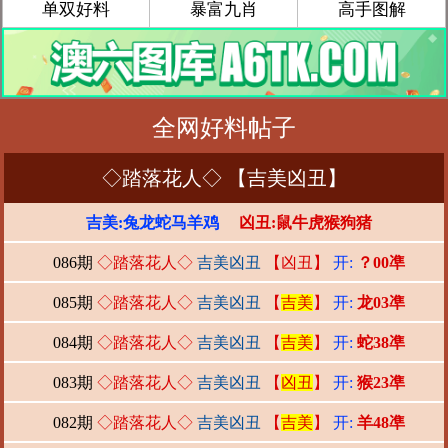
单双好料
暴富九肖
高手图解
全网好料帖子
◇踏落花人◇ 【吉美凶丑】
吉美:兔龙蛇马羊鸡
凶丑:鼠牛虎猴狗猪
086期
◇踏落花人
◇
吉美凶丑
【凶丑】
开:
？00凖
085期
◇踏落花人
◇
吉美凶丑
【
吉美
】
开:
龙03凖
084期
◇踏落花人
◇
吉美凶丑
【
吉美
】
开:
蛇38凖
083期
◇踏落花人
◇
吉美凶丑
【
凶丑
】
开:
猴23凖
082期
◇踏落花人
◇
吉美凶丑
【
吉美
】
开:
羊48凖