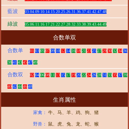
藍波
03.04.09.10.14.15.20.25.26.31.36.37.41.42.47.48
綠波
05.06.11.16.17.21.22.27.28.32.33.38.39.43.44.49
合数单双
合数单
01
03
05
07
09
10
12
14
16
18
21
23
25
27
29
30
32
34
36
38
41
43
45
47
49
合数双
02
04
06
08
11
13
15
17
19
20
22
24
26
28
31
33
35
37
39
40
42
44
46
48
生肖属性
家禽：
牛、马、羊、鸡、狗、猪
野兽：
鼠、虎、兔、龙、蛇、猴