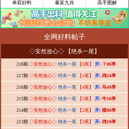
单双好料
暴富九肖
高手图解
全网好料帖子
◇安然放心◇ 【绝杀一尾】
218期
◇
安然放心
◇
绝杀一尾
【8尾】
开:
？00凖
217期
◇
安然放心
◇
绝杀一尾
【1尾】
开:
鸡34凖
216期
◇
安然放心
◇
绝杀一尾
【4尾】
开:
马49凖
215期
◇
安然放心
◇
绝杀一尾
【5尾】
开:
牛18凖
214期
◇
安然放心
◇
绝杀一尾
【2尾】
开:
猪08凖
213期
◇
安然放心
◇
绝杀一尾
【3尾】
开:
鸡10凖