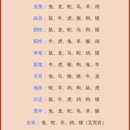
吉美：
兔、龙、蛇、马、羊、鸡
凶丑：
鼠、牛、虎、猴、狗、猪
阴性：
鼠、龙、蛇、马、狗、猪
阳性：
牛、虎、兔、羊、猴、鸡
单笔：
鼠、龙、马、蛇、鸡、猪
双笔：
牛、
虎、猴、狗、兔、羊
天肖：
兔、马、猴、猪、牛、龙
地肖：
蛇、羊、鸡、狗、鼠、虎
白边：
鼠、牛、虎、鸡、狗、猪
黑中：
兔、龙、蛇、马、羊、猴
女肖：
兔、蛇、羊、鸡、猪（五宫肖）